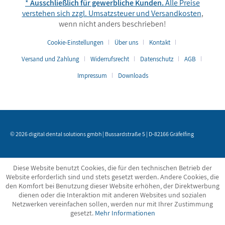
*
Ausschließlich für gewerbliche Kunden.
Alle Preise
verstehen sich zzgl. Umsatzsteuer und
Versandkosten
,
wenn nicht anders beschrieben!
Cookie-Einstellungen
Über uns
Kontakt
Versand und Zahlung
Widerrufsrecht
Datenschutz
AGB
Impressum
Downloads
© 2026 digital dental solutions gmbh | Bussardstraße 5 | D-82166 Gräfelfing
Diese Website benutzt Cookies, die für den technischen Betrieb der
Website erforderlich sind und stets gesetzt werden. Andere Cookies, die
den Komfort bei Benutzung dieser Website erhöhen, der Direktwerbung
dienen oder die Interaktion mit anderen Websites und sozialen
Netzwerken vereinfachen sollen, werden nur mit Ihrer Zustimmung
gesetzt.
Mehr Informationen