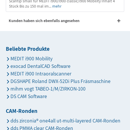
Scantip small für MEDIT i900/i900 classic/i900 Mobility Inhalt 4
Stück Bis zu 150 mal im...
mehr
Kunden haben sich ebenfalls angesehen
Beliebte Produkte
MEDIT i900 Mobility
exocad DentalCAD Software
MEDIT i900 Intraoralscanner
DGSHAPE Roland DWX-52Di Plus Fräsmaschine
mihm vogt TABEO-1/M/ZIRKON-100
DS CAM Software
CAM-Ronden
dds zirconia® one4all ut-multi-layered CAM-Ronden
dds PMMA clear CAM-Ronden