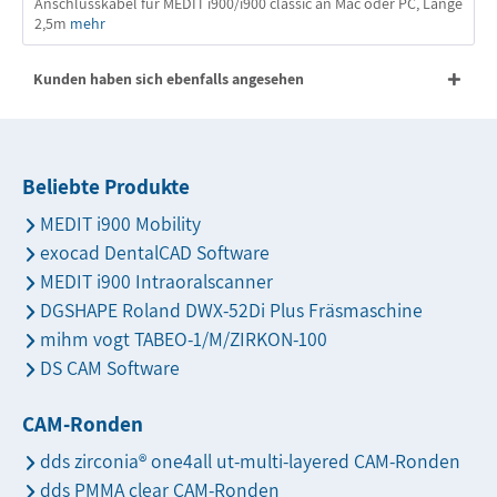
Anschlusskabel für MEDIT i900/i900 classic an Mac oder PC, Länge
2,5m
mehr
Kunden haben sich ebenfalls angesehen
Beliebte Produkte
MEDIT i900 Mobility
exocad DentalCAD Software
MEDIT i900 Intraoralscanner
DGSHAPE Roland DWX-52Di Plus Fräsmaschine
mihm vogt TABEO-1/M/ZIRKON-100
DS CAM Software
CAM-Ronden
dds zirconia® one4all ut-multi-layered CAM-Ronden
dds PMMA clear CAM-Ronden