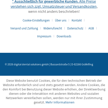
*
Ausschließlich für gewerbliche Kunden.
Alle Preise
verstehen sich zzgl. Umsatzsteuer und
Versandkosten
,
wenn nicht anders beschrieben!
Cookie-Einstellungen
Über uns
Kontakt
Versand und Zahlung
Widerrufsrecht
Datenschutz
AGB
Impressum
Downloads
© 2026 digital dental solutions gmbh | Bussardstraße 5 | D-82166 Gräfelfing
Diese Website benutzt Cookies, die für den technischen Betrieb der
Website erforderlich sind und stets gesetzt werden. Andere Cookies, die
den Komfort bei Benutzung dieser Website erhöhen, der Direktwerbung
dienen oder die Interaktion mit anderen Websites und sozialen
Netzwerken vereinfachen sollen, werden nur mit Ihrer Zustimmung
gesetzt.
Mehr Informationen