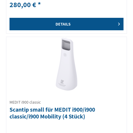
280,00 € *
DETAILS
MEDIT i900 classic
Scantip small für MEDIT i900/i900
classic/i900 Mobility (4 Stück)