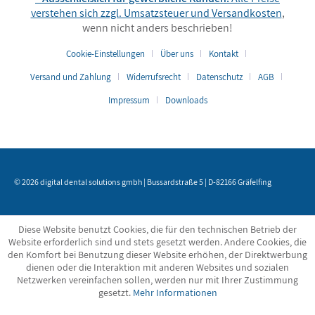
verstehen sich zzgl. Umsatzsteuer und
Versandkosten
,
wenn nicht anders beschrieben!
Cookie-Einstellungen
Über uns
Kontakt
Versand und Zahlung
Widerrufsrecht
Datenschutz
AGB
Impressum
Downloads
© 2026 digital dental solutions gmbh | Bussardstraße 5 | D-82166 Gräfelfing
Diese Website benutzt Cookies, die für den technischen Betrieb der
Website erforderlich sind und stets gesetzt werden. Andere Cookies, die
den Komfort bei Benutzung dieser Website erhöhen, der Direktwerbung
dienen oder die Interaktion mit anderen Websites und sozialen
Netzwerken vereinfachen sollen, werden nur mit Ihrer Zustimmung
gesetzt.
Mehr Informationen