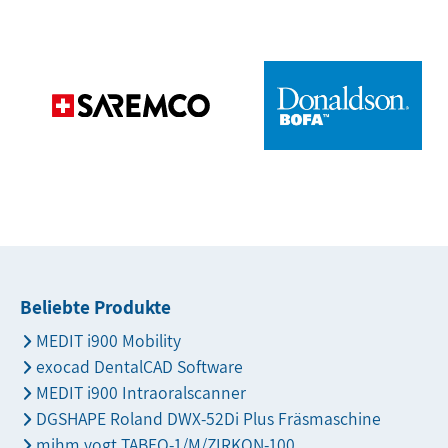
Beliebte Produkte
MEDIT i900 Mobility
exocad DentalCAD Software
MEDIT i900 Intraoralscanner
DGSHAPE Roland DWX-52Di Plus Fräsmaschine
mihm vogt TABEO-1/M/ZIRKON-100