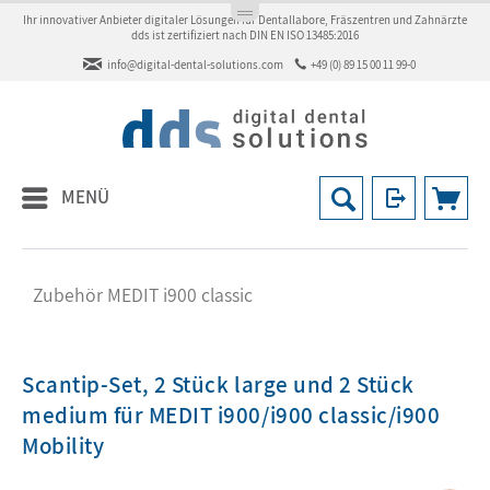
Ihr innovativer Anbieter digitaler Lösungen für Dentallabore, Fräszentren und Zahnärzte
dds ist zertifiziert nach DIN EN ISO 13485:2016
info@digital-dental-solutions.com
+49 (0) 89 15 00 11 99-0
MENÜ
Zubehör MEDIT i900 classic
Scantip-Set, 2 Stück large und 2 Stück
medium für MEDIT i900/i900 classic/i900
Mobility