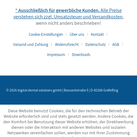
*
Ausschließlich für gewerbliche Kunden.
Alle Preise
verstehen sich zzgl. Umsatzsteuer und
Versandkosten
,
wenn nicht anders beschrieben!
Cookie-Einstellungen
Über uns
Kontakt
Versand und Zahlung
Widerrufsrecht
Datenschutz
AGB
Impressum
Downloads
© 2026 digital dental solutions gmbh | Bussardstraße 5 | D-82166 Gräfelfing
Diese Website benutzt Cookies, die für den technischen Betrieb der
Website erforderlich sind und stets gesetzt werden. Andere Cookies, die
den Komfort bei Benutzung dieser Website erhöhen, der Direktwerbung
dienen oder die Interaktion mit anderen Websites und sozialen
Netzwerken vereinfachen sollen, werden nur mit Ihrer Zustimmung