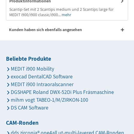
Produktinformationen
Scantip-Set mit 2 Scantips medium und 2 Scantips large für
MEDIT i900/i900 classic/i900...
mehr
Kunden haben sich ebenfalls angesehen
Beliebte Produkte
MEDIT i900 Mobility
exocad DentalCAD Software
MEDIT i900 Intraoralscanner
DGSHAPE Roland DWX-52Di Plus Fräsmaschine
mihm vogt TABEO-1/M/ZIRKON-100
DS CAM Software
CAM-Ronden
dds zirconia® one4all ut-multi-layered CAM-Ronden