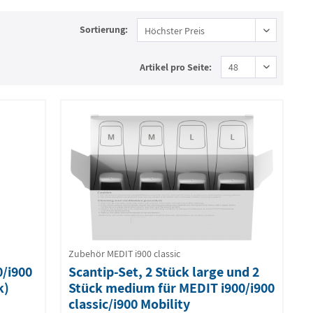
Sortierung:
Artikel pro Seite:
Zubehör MEDIT i900 classic
0/i900
Scantip-Set, 2 Stück large und 2
k)
Stück medium für MEDIT i900/i900
classic/i900 Mobility