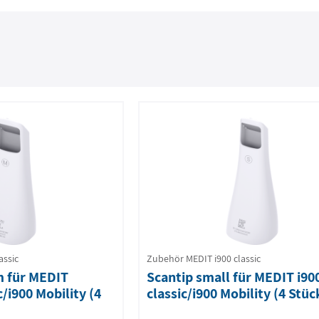
assic
Zubehör MEDIT i900 classic
m für MEDIT
Scantip small für MEDIT i90
c/i900 Mobility (4
classic/i900 Mobility (4 Stüc