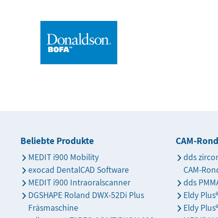
Beliebte Produkte
CAM-Ron
MEDIT i900 Mobility
dds zirco
exocad DentalCAD Software
CAM-Ron
MEDIT i900 Intraoralscanner
dds PMMA
DGSHAPE Roland DWX-52Di Plus
Eldy Plu
Fräsmaschine
Eldy Plus