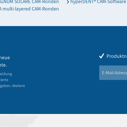
AGNUM SOLARE CAM-Ronden
hyperDENT® CAM-Software
 multi-layered CAM-Ronden
Produktn
 neue
ote.
meldung
zierte
geben. Weitere