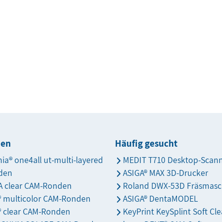
den
Häufig gesucht
nia® one4all ut-multi-layered
MEDIT T710 Desktop-Scan
den
ASIGA® MAX 3D-Drucker
 clear CAM-Ronden
Roland DWX-53D Fräsmasc
s® multicolor CAM-Ronden
ASIGA® DentaMODEL
® clear CAM-Ronden
KeyPrint KeySplint Soft Cle