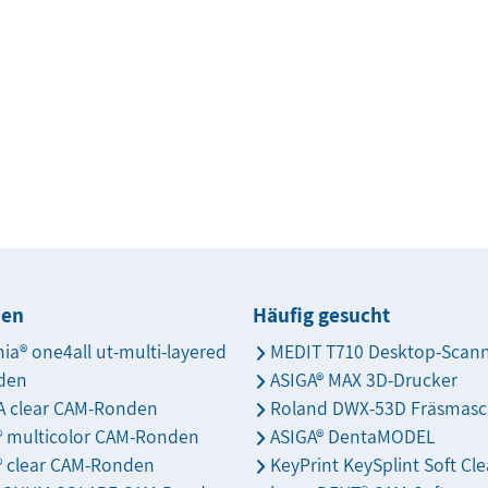
den
Häufig gesucht
nia® one4all ut-multi-layered
MEDIT T710 Desktop-Scan
den
ASIGA® MAX 3D-Drucker
 clear CAM-Ronden
Roland DWX-53D Fräsmasc
s® multicolor CAM-Ronden
ASIGA® DentaMODEL
® clear CAM-Ronden
KeyPrint KeySplint Soft Cle