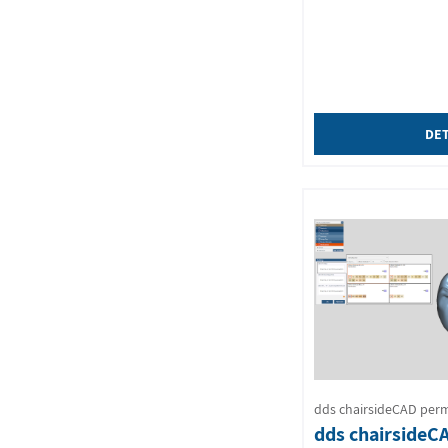
DET
dds chairsideCAD per
dds chairsideC