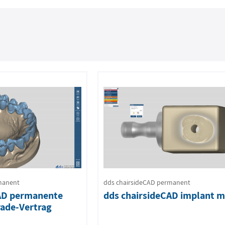
manent
dds chairsideCAD permanent
CAD permanente
dds chairsideCAD implant 
rade-Vertrag