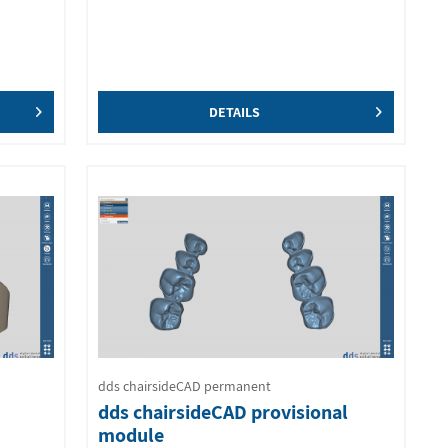
DETAILS
dds chairsideCAD permanent
dds chairsideCAD provisional
module