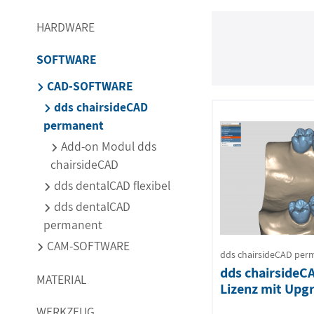
HARDWARE
SOFTWARE
CAD-SOFTWARE
dds chairsideCAD
permanent
Add-on Modul dds
chairsideCAD
dds dentalCAD flexibel
dds dentalCAD
permanent
CAM-SOFTWARE
dds chairsideCAD per
dds chairside
MATERIAL
Lizenz mit Upg
WERKZEUG