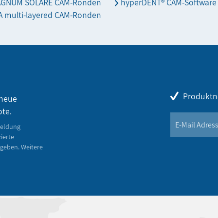
AGNUM SOLARE CAM-Ronden
hyperDENT® CAM-Software
 multi-layered CAM-Ronden
Produktn
 neue
ote.
meldung
zierte
geben. Weitere