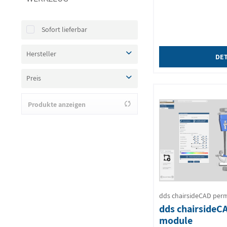
Sofort lieferbar
Hersteller
DET
exocad
Preis
Produkte anzeigen
von
160,00 €
bis
4340,00 €
dds chairsideCAD per
dds chairsideCA
module