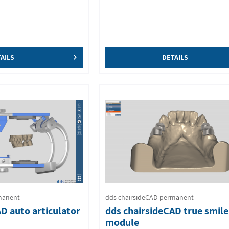
AILS
DETAILS
manent
dds chairsideCAD permanent
D auto articulator
dds chairsideCAD true smile
module