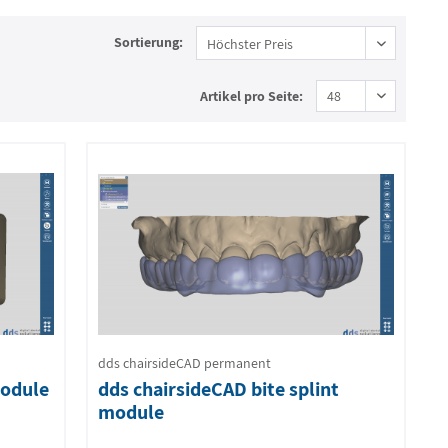
Sortierung:
Artikel pro Seite:
dds chairsideCAD permanent
module
dds chairsideCAD bite splint
module