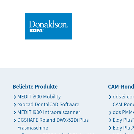
Beliebte Produkte
CAM-Ron
MEDIT i900 Mobility
dds zirco
exocad DentalCAD Software
CAM-Ron
MEDIT i900 Intraoralscanner
dds PMMA
DGSHAPE Roland DWX-52Di Plus
Eldy Plu
Fräsmaschine
Eldy Plus