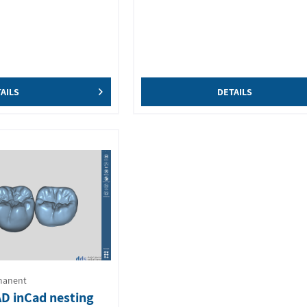
AILS
DETAILS
manent
AD inCad nesting