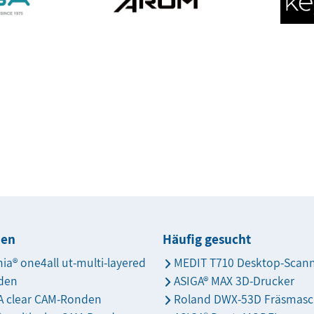
den
Häufig gesucht
nia® one4all ut-multi-layered
MEDIT T710 Desktop-Scan
den
ASIGA® MAX 3D-Drucker
 clear CAM-Ronden
Roland DWX-53D Fräsmasc