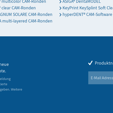
s® multicolor CAM-Ronden
ASIGA® DentaMODEL
® clear CAM-Ronden
KeyPrint KeySplint Soft Cle
AGNUM SOLARE CAM-Ronden
hyperDENT® CAM-Software
 multi-layered CAM-Ronden
Produktn
 neue
ote.
meldung
zierte
geben. Weitere