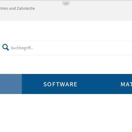
entren und Zahnärzte
E
SOFTWARE
MA