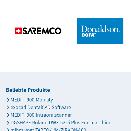
Beliebte Produkte
MEDIT i900 Mobility
exocad DentalCAD Software
MEDIT i900 Intraoralscanner
DGSHAPE Roland DWX-52Di Plus Fräsmaschine
mihm vogt TABEO-1/M/ZIRKON-100