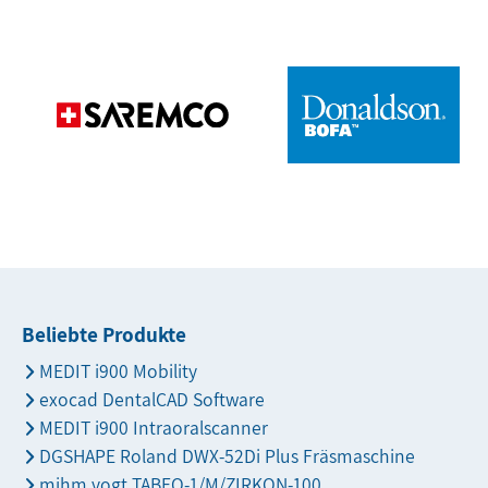
Beliebte Produkte
MEDIT i900 Mobility
exocad DentalCAD Software
MEDIT i900 Intraoralscanner
DGSHAPE Roland DWX-52Di Plus Fräsmaschine
mihm vogt TABEO-1/M/ZIRKON-100