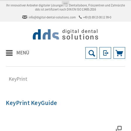
Ihr innovativer Anbieter digitaler Lösungen für Dentallabore, Fräszentren und Zahnärzte
dds ist zertifiziert nach DIN EN ISO 13485:2016
info@digital-dental-solutions.com
+49 (0) 89 15 00 11 99-0
MENÜ
KeyPrint
KeyPrint KeyGuide