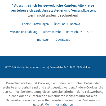
*
Ausschließlich für gewerbliche Kunden.
Alle Preise
verstehen sich zzgl. Umsatzsteuer und
Versandkosten
,
wenn nicht anders beschrieben!
Cookie-Einstellungen
Über uns
Kontakt
Versand und Zahlung
Widerrufsrecht
Datenschutz
AGB
Impressum
Downloads
© 2026 digital dental solutions gmbh | Bussardstraße 5 | D-82166 Gräfelfing
Diese Website benutzt Cookies, die für den technischen Betrieb der
Website erforderlich sind und stets gesetzt werden. Andere Cookies, die
den Komfort bei Benutzung dieser Website erhöhen, der Direktwerbung
dienen oder die Interaktion mit anderen Websites und sozialen
Netzwerken vereinfachen sollen, werden nur mit Ihrer Zustimmung
gesetzt.
Mehr Informationen