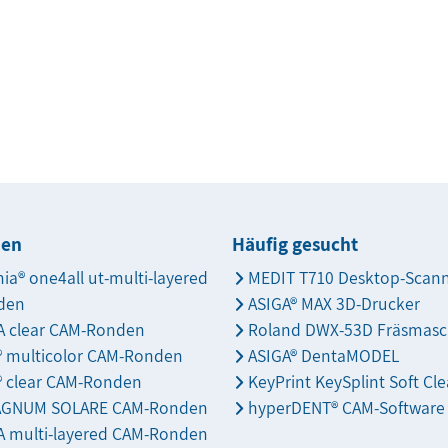
den
Häufig gesucht
nia® one4all ut-multi-layered
MEDIT T710 Desktop-Scan
den
ASIGA® MAX 3D-Drucker
 clear CAM-Ronden
Roland DWX-53D Fräsmasc
s® multicolor CAM-Ronden
ASIGA® DentaMODEL
® clear CAM-Ronden
KeyPrint KeySplint Soft Cle
AGNUM SOLARE CAM-Ronden
hyperDENT® CAM-Software
 multi-layered CAM-Ronden