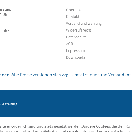
rstag:
Über uns
00 Uhr
Kontakt
Versand und Zahlung
Widerrufsrecht
00 Uhr
Datenschutz
AGB
Impressum
Downloads
unden.
Alle Preise verstehen sich zzgl. Umsatzsteuer und
Versandkos
Gräfelfing
ite erforderlich sind und stets gesetzt werden. Andere Cookies, die den Ko
Interaktion mit anderen Websites und sozialen Netzwerken vereinfachen so