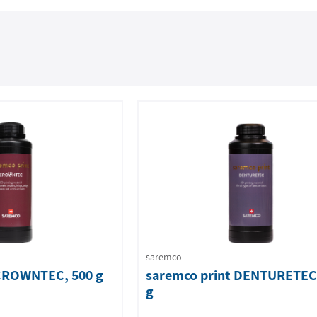
saremco
 CROWNTEC, 500 g
saremco print DENTURETEC
g