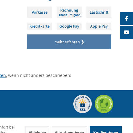
Rechnung
Vorkasse
Lastschrift
(nach Freigabe)
Kreditkarte
Google Pay
Apple Pay
mehr erfahren ❯
ten
, wenn nicht anders beschrieben!
mfort bei
llen,
Ablehnen
Alle akzeptieren
Konfigurieren