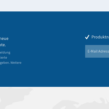
Produktn
 neue
ote.
meldung
zierte
geben. Weitere