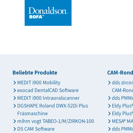
Beliebte Produkte
CAM-Ron
MEDIT i900 Mobility
dds zirco
exocad DentalCAD Software
CAM-Ron
MEDIT i900 Intraoralscanner
dds PMMA
DGSHAPE Roland DWX-52Di Plus
Eldy Plu
Fräsmaschine
Eldy Plus
mihm vogt TABEO-1/M/ZIRKON-100
MESA® M
DS CAM Software
dds PMMA