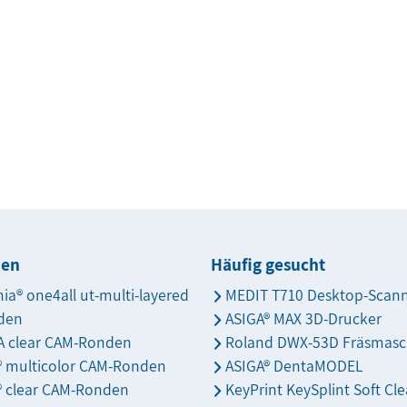
den
Häufig gesucht
nia® one4all ut-multi-layered
MEDIT T710 Desktop-Scan
den
ASIGA® MAX 3D-Drucker
 clear CAM-Ronden
Roland DWX-53D Fräsmasc
s® multicolor CAM-Ronden
ASIGA® DentaMODEL
® clear CAM-Ronden
KeyPrint KeySplint Soft Cle