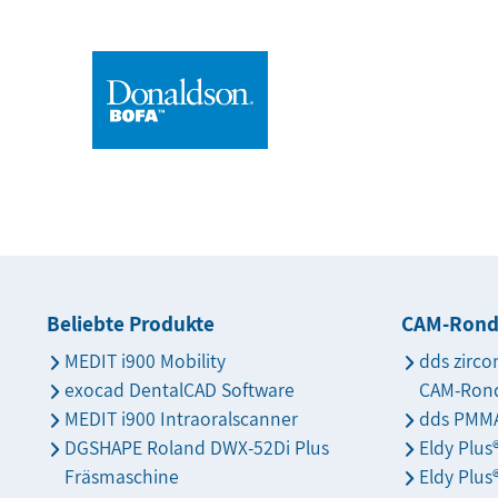
Beliebte Produkte
CAM-Ron
MEDIT i900 Mobility
dds zirco
exocad DentalCAD Software
CAM-Ron
MEDIT i900 Intraoralscanner
dds PMMA
DGSHAPE Roland DWX-52Di Plus
Eldy Plu
Fräsmaschine
Eldy Plus