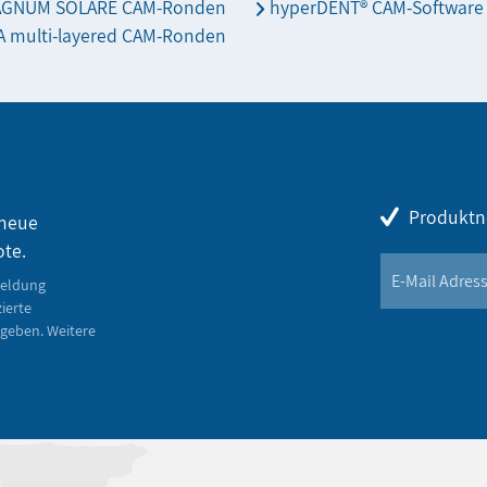
AGNUM SOLARE CAM-Ronden
hyperDENT® CAM-Software
 multi-layered CAM-Ronden
Produktn
 neue
ote.
meldung
zierte
geben. Weitere