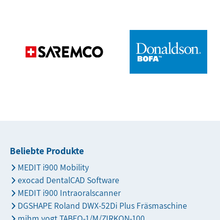
Beliebte Produkte
MEDIT i900 Mobility
exocad DentalCAD Software
MEDIT i900 Intraoralscanner
DGSHAPE Roland DWX-52Di Plus Fräsmaschine
mihm vogt TABEO-1/M/ZIRKON-100