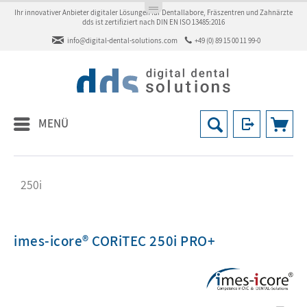
Ihr innovativer Anbieter digitaler Lösungen für Dentallabore, Fräszentren und Zahnärzte
dds ist zertifiziert nach DIN EN ISO 13485:2016
info@digital-dental-solutions.com
+49 (0) 89 15 00 11 99-0
MENÜ
250i
imes-icore® CORiTEC 250i PRO+