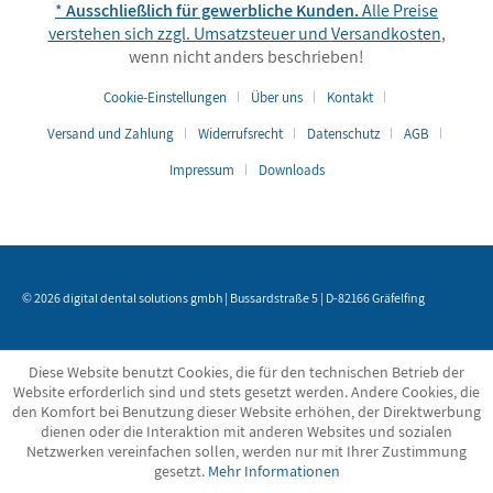
*
Ausschließlich für gewerbliche Kunden.
Alle Preise
verstehen sich zzgl. Umsatzsteuer und
Versandkosten
,
wenn nicht anders beschrieben!
Cookie-Einstellungen
Über uns
Kontakt
Versand und Zahlung
Widerrufsrecht
Datenschutz
AGB
Impressum
Downloads
© 2026 digital dental solutions gmbh | Bussardstraße 5 | D-82166 Gräfelfing
Diese Website benutzt Cookies, die für den technischen Betrieb der
Website erforderlich sind und stets gesetzt werden. Andere Cookies, die
den Komfort bei Benutzung dieser Website erhöhen, der Direktwerbung
dienen oder die Interaktion mit anderen Websites und sozialen
Netzwerken vereinfachen sollen, werden nur mit Ihrer Zustimmung
gesetzt.
Mehr Informationen