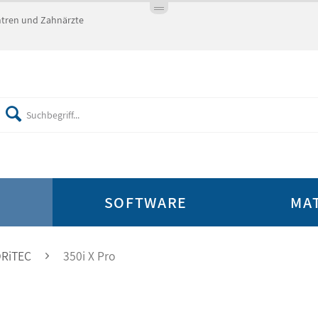
entren und Zahnärzte
E
SOFTWARE
MA
ORiTEC
350i X Pro