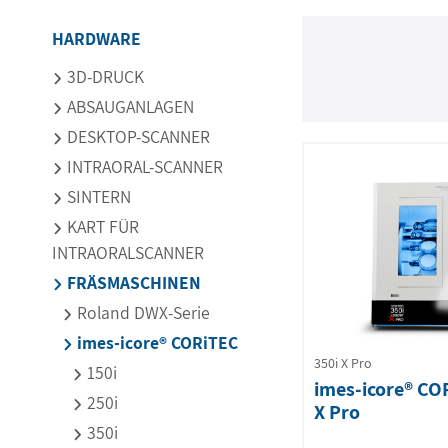
HARDWARE
3D-DRUCK
ABSAUGANLAGEN
DESKTOP-SCANNER
INTRAORAL-SCANNER
SINTERN
KART FÜR
INTRAORALSCANNER
FRÄSMASCHINEN
Roland DWX-Serie
imes-icore® CORiTEC
350i X Pro
150i
imes-icore® CO
250i
X Pro
350i