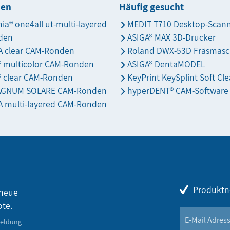
den
Häufig gesucht
nia® one4all ut-multi-layered
MEDIT T710 Desktop-Scan
den
ASIGA® MAX 3D-Drucker
 clear CAM-Ronden
Roland DWX-53D Fräsmasc
s® multicolor CAM-Ronden
ASIGA® DentaMODEL
® clear CAM-Ronden
KeyPrint KeySplint Soft Cle
AGNUM SOLARE CAM-Ronden
hyperDENT® CAM-Software
 multi-layered CAM-Ronden
Produktn
 neue
ote.
meldung