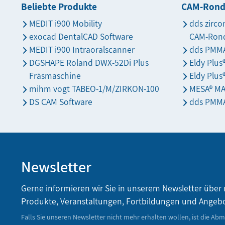
Beliebte Produkte
CAM-Ron
MEDIT i900 Mobility
dds zirco
exocad DentalCAD Software
CAM-Ron
MEDIT i900 Intraoralscanner
dds PMMA
DGSHAPE Roland DWX-52Di Plus
Eldy Plu
Fräsmaschine
Eldy Plus
mihm vogt TABEO-1/M/ZIRKON-100
MESA® M
DS CAM Software
dds PMMA
Newsletter
Gerne informieren wir Sie in unserem Newsletter über
Produkte, Veranstaltungen, Fortbildungen und Angeb
Falls Sie unseren Newsletter nicht mehr erhalten wollen, ist die Ab