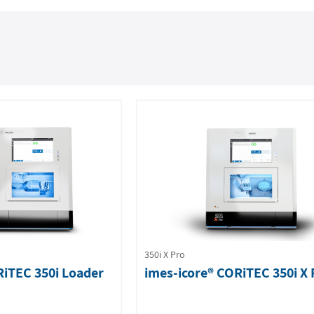
350i X Pro
RiTEC 350i Loader
imes-icore® CORiTEC 350i X 