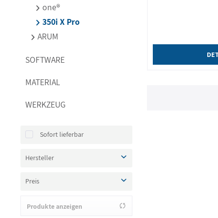
one®
350i X Pro
ARUM
DET
SOFTWARE
MATERIAL
WERKZEUG
Sofort lieferbar
Hersteller
imes-icore
Preis
Produkte anzeigen
von
69950,00 €
bis
79950,00 €