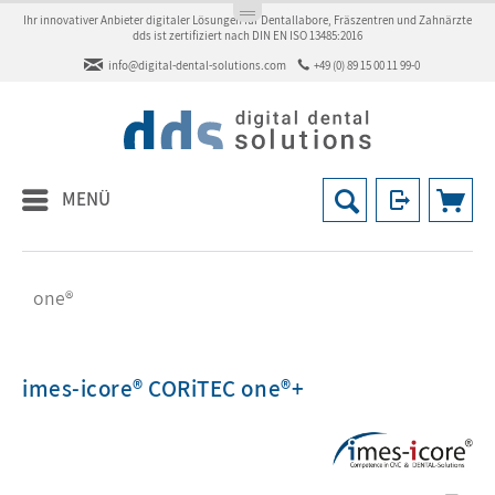
Ihr innovativer Anbieter digitaler Lösungen für Dentallabore, Fräszentren und Zahnärzte
dds ist zertifiziert nach DIN EN ISO 13485:2016
info@digital-dental-solutions.com
+49 (0) 89 15 00 11 99-0
MENÜ
one®
imes-icore® CORiTEC one®+