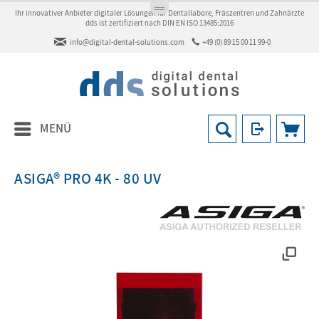
Ihr innovativer Anbieter digitaler Lösungen für Dentallabore, Fräszentren und Zahnärzte
dds ist zertifiziert nach DIN EN ISO 13485:2016
info@digital-dental-solutions.com
+49 (0) 89 15 00 11 99-0
MENÜ
ASIGA® PRO 4K - 80 UV