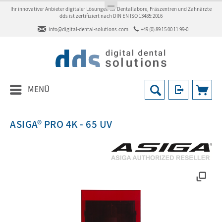
Ihr innovativer Anbieter digitaler Lösungen für Dentallabore, Fräszentren und Zahnärzte
dds ist zertifiziert nach DIN EN ISO 13485:2016
info@digital-dental-solutions.com
+49 (0) 89 15 00 11 99-0
MENÜ
ASIGA® PRO 4K - 65 UV