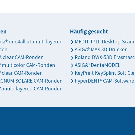
den
Häufig gesucht
nia® one4all ut-multi-layered
MEDIT T710 Desktop-Scan
den
ASIGA® MAX 3D-Drucker
 clear CAM-Ronden
Roland DWX-53D Fräsmasc
s® multicolor CAM-Ronden
ASIGA® DentaMODEL
® clear CAM-Ronden
KeyPrint KeySplint Soft Cle
AGNUM SOLARE CAM-Ronden
hyperDENT® CAM-Software
 multi-layered CAM-Ronden