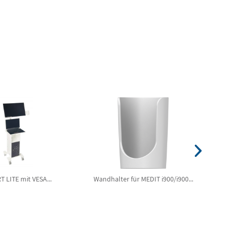
T LITE mit VESA...
Wandhalter für MEDIT i900/i900...
Sc