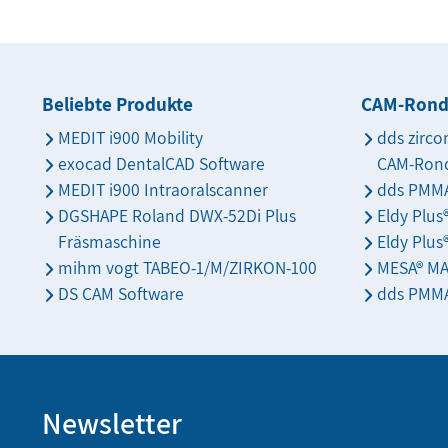
Beliebte Produkte
CAM-Ron
MEDIT i900 Mobility
dds zirco
exocad DentalCAD Software
CAM-Ron
MEDIT i900 Intraoralscanner
dds PMMA
DGSHAPE Roland DWX-52Di Plus
Eldy Plu
Fräsmaschine
Eldy Plus
mihm vogt TABEO-1/M/ZIRKON-100
MESA® M
DS CAM Software
dds PMMA
Newsletter