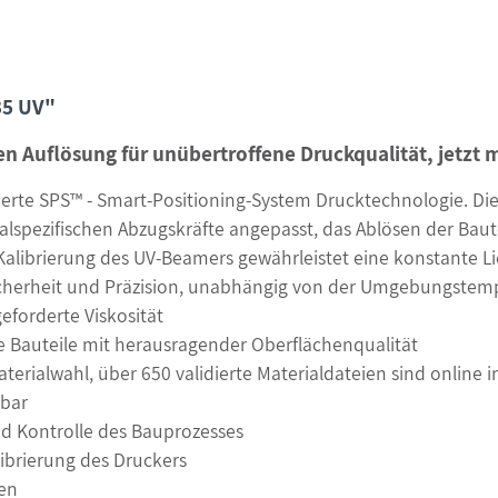
35 UV"
ten Auflösung für unübertroffene Druckqualität, jetz
ierte SPS™ - Smart-Positioning-System Drucktechnologie. Di
alspezifischen Abzugskräfte angepasst, das Ablösen der Baut
alibrierung des UV-Beamers gewährleistet eine konstante Li
cherheit und Präzision, unabhängig von der Umgebungstemp
eforderte Viskosität
 Bauteile mit herausragender Oberflächenqualität
erialwahl, über 650 validierte Materialdateien sind online 
dbar
d Kontrolle des Bauprozesses
ibrierung des Druckers
ten