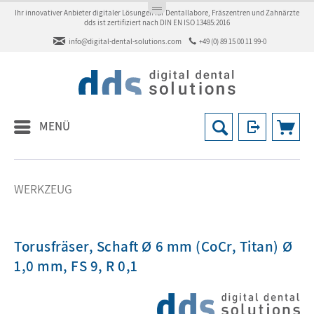
Ihr innovativer Anbieter digitaler Lösungen für Dentallabore, Fräszentren und Zahnärzte
dds ist zertifiziert nach DIN EN ISO 13485:2016
info@digital-dental-solutions.com
+49 (0) 89 15 00 11 99-0
MENÜ
WERKZEUG
Torusfräser, Schaft Ø 6 mm (CoCr, Titan) Ø
1,0 mm, FS 9, R 0,1