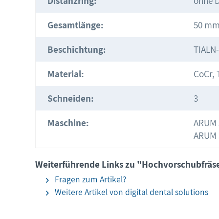
Distanzring:
ohne D
Gesamtlänge:
50 m
Beschichtung:
TIALN
Material:
CoCr, 
Schneiden:
3
Maschine:
ARUM 
ARUM 
Weiterführende Links zu "Hochvorschubfräser
Fragen zum Artikel?
Weitere Artikel von digital dental solutions