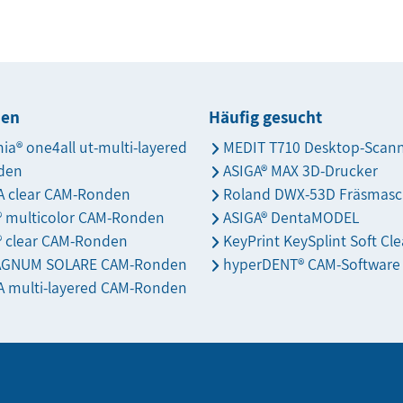
den
Häufig gesucht
nia® one4all ut-multi-layered
MEDIT T710 Desktop-Scan
den
ASIGA® MAX 3D-Drucker
 clear CAM-Ronden
Roland DWX-53D Fräsmasc
s® multicolor CAM-Ronden
ASIGA® DentaMODEL
® clear CAM-Ronden
KeyPrint KeySplint Soft Cle
AGNUM SOLARE CAM-Ronden
hyperDENT® CAM-Software
 multi-layered CAM-Ronden