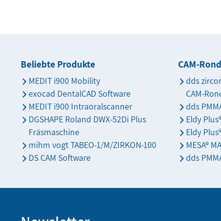
Beliebte Produkte
CAM-Ron
MEDIT i900 Mobility
dds zirco
exocad DentalCAD Software
CAM-Ron
MEDIT i900 Intraoralscanner
dds PMMA
DGSHAPE Roland DWX-52Di Plus
Eldy Plu
Fräsmaschine
Eldy Plus
mihm vogt TABEO-1/M/ZIRKON-100
MESA® M
DS CAM Software
dds PMMA