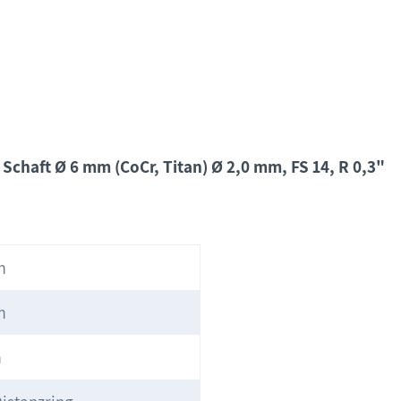
chaft Ø 6 mm (CoCr, Titan) Ø 2,0 mm, FS 14, R 0,3"
m
m
m