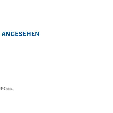
S ANGESEHEN
 Ø 6 mm...