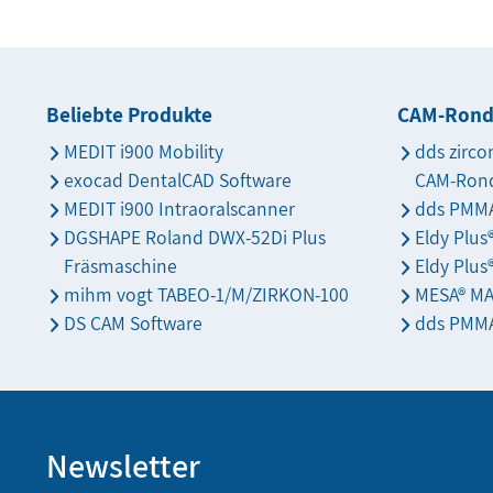
Beliebte Produkte
CAM-Ron
MEDIT i900 Mobility
dds zirco
exocad DentalCAD Software
CAM-Ron
MEDIT i900 Intraoralscanner
dds PMMA
DGSHAPE Roland DWX-52Di Plus
Eldy Plu
Fräsmaschine
Eldy Plus
mihm vogt TABEO-1/M/ZIRKON-100
MESA® M
DS CAM Software
dds PMMA
Newsletter