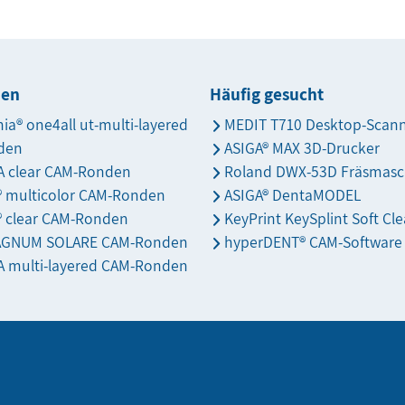
den
Häufig gesucht
nia® one4all ut-multi-layered
MEDIT T710 Desktop-Scan
den
ASIGA® MAX 3D-Drucker
 clear CAM-Ronden
Roland DWX-53D Fräsmasc
s® multicolor CAM-Ronden
ASIGA® DentaMODEL
® clear CAM-Ronden
KeyPrint KeySplint Soft Cle
AGNUM SOLARE CAM-Ronden
hyperDENT® CAM-Software
 multi-layered CAM-Ronden