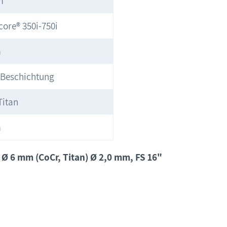
m
core® 350i-750i
m
-Beschichtung
Titan
m
 Ø 6 mm (CoCr, Titan) Ø 2,0 mm, FS 16"