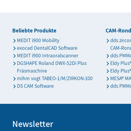
Beliebte Produkte
CAM-Ron
MEDIT i900 Mobility
dds zirco
exocad DentalCAD Software
CAM-Ron
MEDIT i900 Intraoralscanner
dds PMMA
DGSHAPE Roland DWX-52Di Plus
Eldy Plu
Fräsmaschine
Eldy Plus
mihm vogt TABEO-1/M/ZIRKON-100
MESA® M
DS CAM Software
dds PMMA
Newsletter