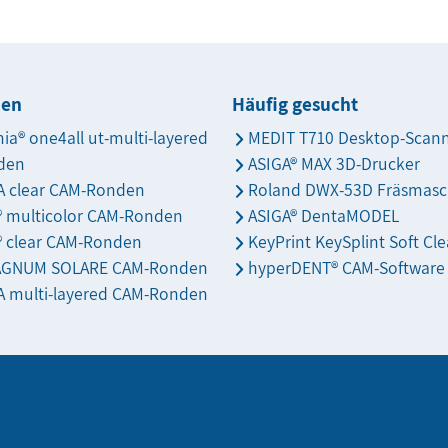
den
Häufig gesucht
nia® one4all ut-multi-layered
MEDIT T710 Desktop-Scan
den
ASIGA® MAX 3D-Drucker
 clear CAM-Ronden
Roland DWX-53D Fräsmasc
s® multicolor CAM-Ronden
ASIGA® DentaMODEL
® clear CAM-Ronden
KeyPrint KeySplint Soft Cle
AGNUM SOLARE CAM-Ronden
hyperDENT® CAM-Software
 multi-layered CAM-Ronden