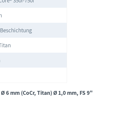
core® 350i-750i
m
-Beschichtung
Titan
m
 Ø 6 mm (CoCr, Titan) Ø 1,0 mm, FS 9"