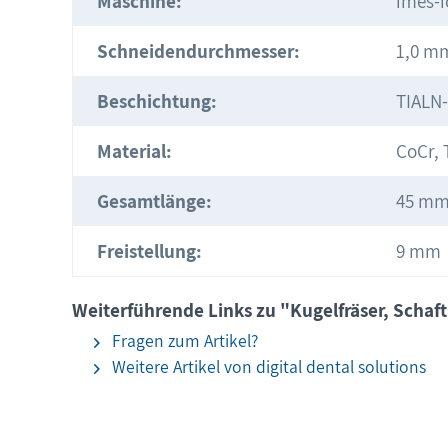
Maschine:
imes-i
Schneidendurchmesser:
1,0 m
Beschichtung:
TIALN
Material:
CoCr, 
Gesamtlänge:
45 m
Freistellung:
9 mm
Weiterführende Links zu "Kugelfräser, Schaft
Fragen zum Artikel?
Weitere Artikel von digital dental solutions