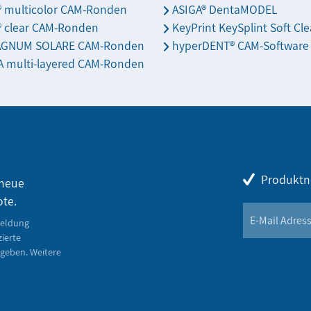
s® multicolor CAM-Ronden
ASIGA® DentaMODEL
® clear CAM-Ronden
KeyPrint KeySplint Soft Cle
AGNUM SOLARE CAM-Ronden
hyperDENT® CAM-Software
 multi-layered CAM-Ronden
Produktn
 neue
ote.
meldung
zierte
geben. Weitere