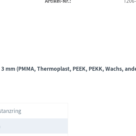
Artikel-Nr.:
T206-
Ø 3 mm (PMMA, Thermoplast, PEEK, PEKK, Wachs, ander
stanzring
m