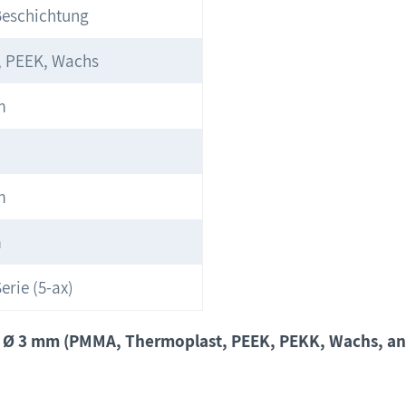
Beschichtung
 PEEK, Wachs
m
m
m
erie (5-ax)
t Ø 3 mm (PMMA, Thermoplast, PEEK, PEKK, Wachs, and