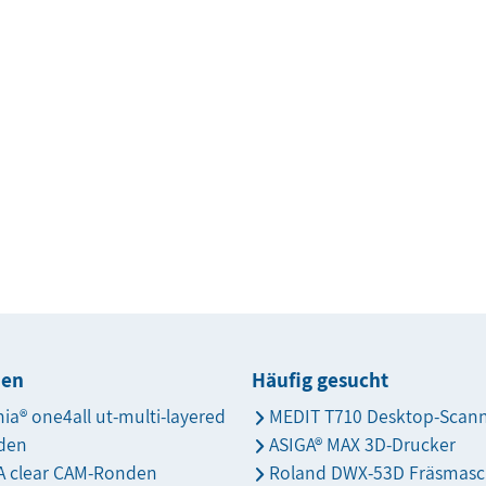
den
Häufig gesucht
nia® one4all ut-multi-layered
MEDIT T710 Desktop-Scan
den
ASIGA® MAX 3D-Drucker
 clear CAM-Ronden
Roland DWX-53D Fräsmasc