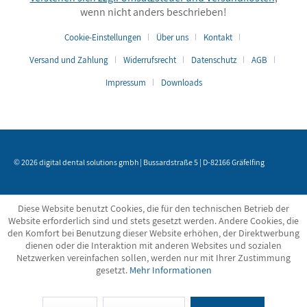
wenn nicht anders beschrieben!
Cookie-Einstellungen
Über uns
Kontakt
Versand und Zahlung
Widerrufsrecht
Datenschutz
AGB
Impressum
Downloads
© 2026 digital dental solutions gmbh | Bussardstraße 5 | D-82166 Gräfelfing
Diese Website benutzt Cookies, die für den technischen Betrieb der
Website erforderlich sind und stets gesetzt werden. Andere Cookies, die
den Komfort bei Benutzung dieser Website erhöhen, der Direktwerbung
dienen oder die Interaktion mit anderen Websites und sozialen
Netzwerken vereinfachen sollen, werden nur mit Ihrer Zustimmung
gesetzt.
Mehr Informationen