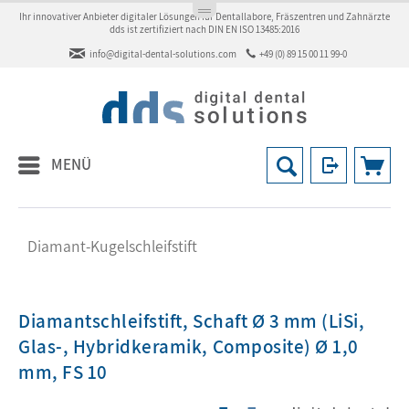
Ihr innovativer Anbieter digitaler Lösungen für Dentallabore, Fräszentren und Zahnärzte
dds ist zertifiziert nach DIN EN ISO 13485:2016
info@digital-dental-solutions.com
+49 (0) 89 15 00 11 99-0
MENÜ
Diamant-Kugelschleifstift
Diamantschleifstift, Schaft Ø 3 mm (LiSi,
Glas-, Hybridkeramik, Composite) Ø 1,0
mm, FS 10