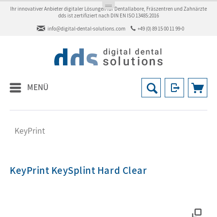
Ihr innovativer Anbieter digitaler Lösungen für Dentallabore, Fräszentren und Zahnärzte
dds ist zertifiziert nach DIN EN ISO 13485:2016
info@digital-dental-solutions.com
+49 (0) 89 15 00 11 99-0
MENÜ
KeyPrint
KeyPrint KeySplint Hard Clear