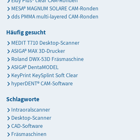
Eldy Plus® clear CAM-Ronden
MESA® MAGNUM SOLARE CAM-Ronden
dds PMMA multi-layered CAM-Ronden
Häufig gesucht
MEDIT T710 Desktop-Scanner
ASIGA® MAX 3D-Drucker
Roland DWX-53D Fräsmaschine
ASIGA® DentaMODEL
KeyPrint KeySplint Soft Clear
hyperDENT® CAM-Software
Schlagworte
Intraoralscanner
Desktop-Scanner
CAD-Software
Fräsmaschinen