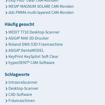
Eldy Plus® clear CAM-Ronden
MESA® MAGNUM SOLARE CAM-Ronden
dds PMMA multi-layered CAM-Ronden
Häufig gesucht
MEDIT T710 Desktop-Scanner
ASIGA® MAX 3D-Drucker
Roland DWX-53D Fräsmaschine
ASIGA® DentaMODEL
KeyPrint KeySplint Soft Clear
hyperDENT® CAM-Software
Schlagworte
Intraoralscanner
Desktop-Scanner
CAD-Software
Fräsmaschinen