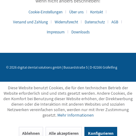
wenn nicht anders beschrieben!
Cookie-Einstellungen
Über uns
Kontakt
Versand und Zahlung
Widerrufsrecht
Datenschutz
AGB
Impressum
Downloads
© 2026 digital dental solutions gmbh | Bussardstraße 5 | D-82166 Gräfelfing
Diese Website benutzt Cookies, die für den technischen Betrieb der
Website erforderlich sind und stets gesetzt werden. Andere Cookies, die
den Komfort bei Benutzung dieser Website erhöhen, der Direktwerbung
dienen oder die Interaktion mit anderen Websites und sozialen
Netzwerken vereinfachen sollen, werden nur mit Ihrer Zustimmung
gesetzt.
Mehr Informationen
Ablehnen
Alle akzeptieren
Konfigurieren