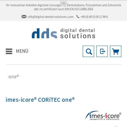
Ihr innovativer Anbieter digitaler Lösungen für Dentallabore, Fräszentren und Zahnärzte
dds ist zertifiziert nach DIN EN ISO 13485:2016
info@digital-dental-solutions.com
+49 (0) 89 15 00 11 99-0
MENÜ
one®
imes-icore® CORiTEC one®