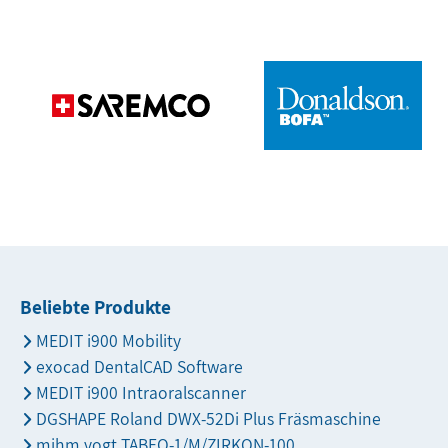
Beliebte Produkte
MEDIT i900 Mobility
exocad DentalCAD Software
MEDIT i900 Intraoralscanner
DGSHAPE Roland DWX-52Di Plus Fräsmaschine
mihm vogt TABEO-1/M/ZIRKON-100