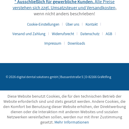
*
Ausschließlich für gewerbliche Kunden.
Alle Preise
verstehen sich zzgl. Umsatzsteuer und
Versandkosten
,
wenn nicht anders beschrieben!
Cookie-Einstellungen
Über uns
Kontakt
Versand und Zahlung
Widerrufsrecht
Datenschutz
AGB
Impressum
Downloads
© 2026 digital dental solutions gmbh | Bussardstraße 5 | D-82166 Gräfelfing
Diese Website benutzt Cookies, die für den technischen Betrieb der
Website erforderlich sind und stets gesetzt werden. Andere Cookies, die
den Komfort bei Benutzung dieser Website erhöhen, der Direktwerbung
dienen oder die Interaktion mit anderen Websites und sozialen
Netzwerken vereinfachen sollen, werden nur mit Ihrer Zustimmung
gesetzt.
Mehr Informationen