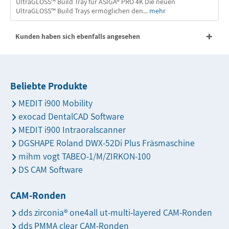
UltraGLOSS™ Build Tray für ASIGA® PRO 4K Die neuen
UltraGLOSS™ Build Trays ermöglichen den...
mehr
Kunden haben sich ebenfalls angesehen
Beliebte Produkte
MEDIT i900 Mobility
exocad DentalCAD Software
MEDIT i900 Intraoralscanner
DGSHAPE Roland DWX-52Di Plus Fräsmaschine
mihm vogt TABEO-1/M/ZIRKON-100
DS CAM Software
CAM-Ronden
dds zirconia® one4all ut-multi-layered CAM-Ronden
dds PMMA clear CAM-Ronden