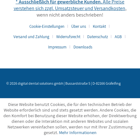
*
Ausschließlich für gewerbliche Kunden.
Alle Preise
verstehen sich zzgl. Umsatzsteuer und
Versandkosten
,
wenn nicht anders beschrieben!
Cookie-Einstellungen
Über uns
Kontakt
Versand und Zahlung
Widerrufsrecht
Datenschutz
AGB
Impressum
Downloads
© 2026 digital dental solutions gmbh | Bussardstraße 5 | D-82166 Gräfelfing
Diese Website benutzt Cookies, die für den technischen Betrieb der
Website erforderlich sind und stets gesetzt werden. Andere Cookies, die
den Komfort bei Benutzung dieser Website erhöhen, der Direktwerbung
dienen oder die Interaktion mit anderen Websites und sozialen
Netzwerken vereinfachen sollen, werden nur mit Ihrer Zustimmung
gesetzt.
Mehr Informationen