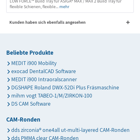
LOW FORCE™ Build Tray für ASIGA® MAX / MAX 2 Build Tray für
flexible Schienen, flexible...
mehr
Kunden haben sich ebenfalls angesehen
Beliebte Produkte
MEDIT i900 Mobility
exocad DentalCAD Software
MEDIT i900 Intraoralscanner
DGSHAPE Roland DWX-52Di Plus Fräsmaschine
mihm vogt TABEO-1/M/ZIRKON-100
DS CAM Software
CAM-Ronden
dds zirconia® one4all ut-multi-layered CAM-Ronden
dds PMMA clear CAM-Ronden