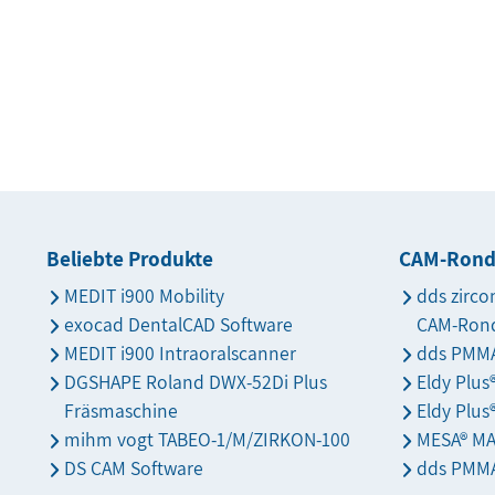
Beliebte Produkte
CAM-Ron
MEDIT i900 Mobility
dds zirco
exocad DentalCAD Software
CAM-Ron
MEDIT i900 Intraoralscanner
dds PMMA
DGSHAPE Roland DWX-52Di Plus
Eldy Plu
Fräsmaschine
Eldy Plus
mihm vogt TABEO-1/M/ZIRKON-100
MESA® M
DS CAM Software
dds PMMA