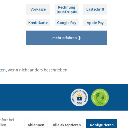
Rechnung
Vorkasse
Lastschrift
(nach Freigabe)
Kreditkarte
Google Pay
Apple Pay
mehr erfahren ❯
ten
, wenn nicht anders beschrieben!
mfort bei
llen,
Ablehnen
Alle akzeptieren
Konfigurieren