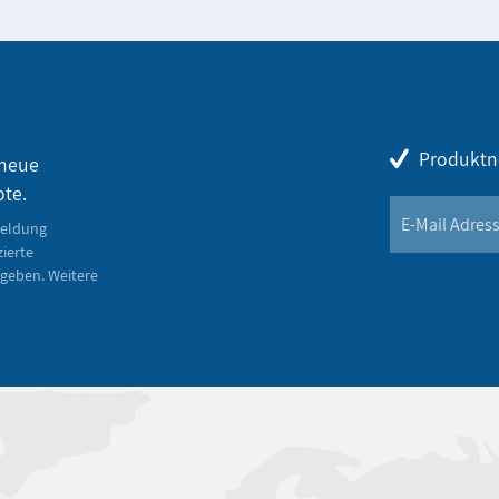
Produktn
 neue
ote.
meldung
zierte
geben. Weitere