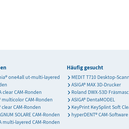
den
Häufig gesucht
nia® one4all ut-multi-layered
MEDIT T710 Desktop-Scan
den
ASIGA® MAX 3D-Drucker
 clear CAM-Ronden
Roland DWX-53D Fräsmasc
s® multicolor CAM-Ronden
ASIGA® DentaMODEL
® clear CAM-Ronden
KeyPrint KeySplint Soft Cle
AGNUM SOLARE CAM-Ronden
hyperDENT® CAM-Software
 multi-layered CAM-Ronden