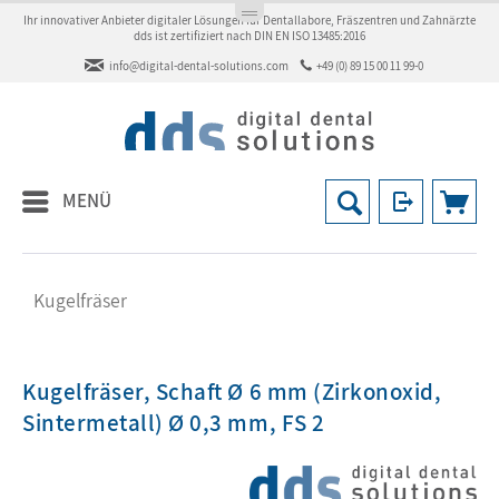
Ihr innovativer Anbieter digitaler Lösungen für Dentallabore, Fräszentren und Zahnärzte
dds ist zertifiziert nach DIN EN ISO 13485:2016
info@digital-dental-solutions.com
+49 (0) 89 15 00 11 99-0
MENÜ
Kugelfräser
Kugelfräser, Schaft Ø 6 mm (Zirkonoxid,
Sintermetall) Ø 0,3 mm, FS 2