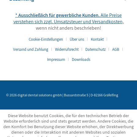
*
Ausschließlich für gewerbliche Kunden.
Alle Preise
verstehen sich zzgl. Umsatzsteuer und
Versandkosten
,
wenn nicht anders beschrieben!
Cookie-Einstellungen
Über uns
Kontakt
Versand und Zahlung
Widerrufsrecht
Datenschutz
AGB
Impressum
Downloads
© 2026 digital dental solutions gmbh | Bussardstraße 5 | D-82166 Gräfelfing
Diese Website benutzt Cookies, die für den technischen Betrieb der
Website erforderlich sind und stets gesetzt werden. Andere Cookies, die
den Komfort bei Benutzung dieser Website erhöhen, der Direktwerbung
dienen oder die Interaktion mit anderen Websites und sozialen