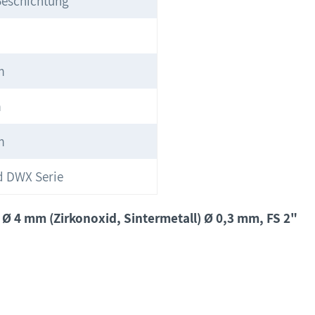
Beschichtung
m
m
m
d DWX Serie
 Ø 4 mm (Zirkonoxid, Sintermetall) Ø 0,3 mm, FS 2"