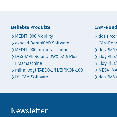
Beliebte Produkte
CAM-Ron
MEDIT i900 Mobility
dds zirco
exocad DentalCAD Software
CAM-Ron
MEDIT i900 Intraoralscanner
dds PMMA
DGSHAPE Roland DWX-52Di Plus
Eldy Plu
Fräsmaschine
Eldy Plus
mihm vogt TABEO-1/M/ZIRKON-100
MESA® M
DS CAM Software
dds PMMA
Newsletter