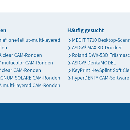
den
Häufig gesucht
nia® one4all ut-multi-layered
MEDIT T710 Desktop-Scan
den
ASIGA® MAX 3D-Drucker
 clear CAM-Ronden
Roland DWX-53D Fräsmasc
s® multicolor CAM-Ronden
ASIGA® DentaMODEL
® clear CAM-Ronden
KeyPrint KeySplint Soft Cle
AGNUM SOLARE CAM-Ronden
hyperDENT® CAM-Software
 multi-layered CAM-Ronden