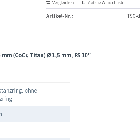
Vergleichen
Auf die Wunschliste
Artikel-Nr.:
T90-d
6 mm (CoCr, Titan) Ø 1,5 mm, FS 10"
stanzring, ohne
zring
m
m