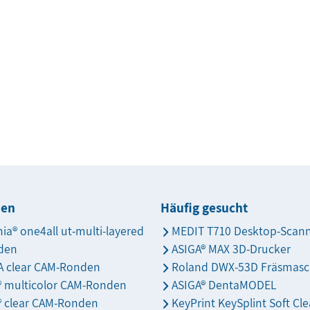
den
Häufig gesucht
nia® one4all ut-multi-layered
MEDIT T710 Desktop-Scan
den
ASIGA® MAX 3D-Drucker
 clear CAM-Ronden
Roland DWX-53D Fräsmasc
s® multicolor CAM-Ronden
ASIGA® DentaMODEL
® clear CAM-Ronden
KeyPrint KeySplint Soft Cle