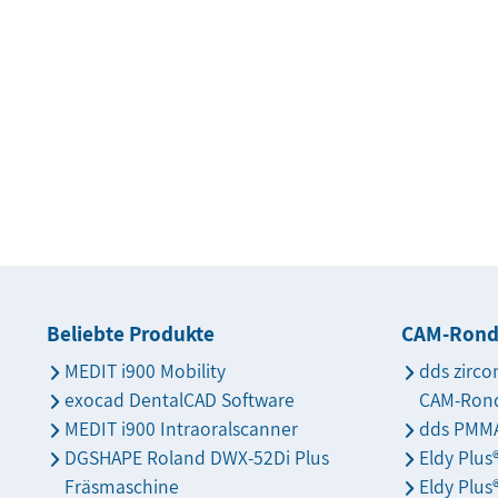
Beliebte Produkte
CAM-Ron
MEDIT i900 Mobility
dds zirco
exocad DentalCAD Software
CAM-Ron
MEDIT i900 Intraoralscanner
dds PMMA
DGSHAPE Roland DWX-52Di Plus
Eldy Plu
Fräsmaschine
Eldy Plus