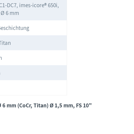
1-DC7, imes-icore® 650i,
t Ø 6 mm
Beschichtung
Titan
m
m
Ø 6 mm (CoCr, Titan) Ø 1,5 mm, FS 10"