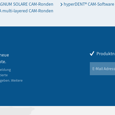
AGNUM SOLARE CAM-Ronden
hyperDENT® CAM-Software
 multi-layered CAM-Ronden
Produktn
 neue
ote.
meldung
zierte
geben. Weitere