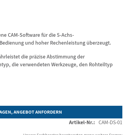
fene CAM-Software für die 5-Achs-
er Bedienung und hoher Rechenleistung überzeugt.
rleistet die präzise Abstimmung der
ntyp, die verwendeten Werkzeuge, den Rohteiltyp
RAGEN, ANGEBOT ANFORDERN
Artikel-Nr.:
CAM-DS-01
Unsere Fachberater beantworten gerne weitere Fragen: