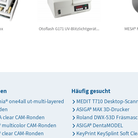
ox
Otoflash G171 UV-Blitzlichtgerät...
MESA®
den
Häufig gesucht
nia® one4all ut-multi-layered
MEDIT T710 Desktop-Scan
den
ASIGA® MAX 3D-Drucker
 clear CAM-Ronden
Roland DWX-53D Fräsmasc
s® multicolor CAM-Ronden
ASIGA® DentaMODEL
® clear CAM-Ronden
KeyPrint KeySplint Soft Cle