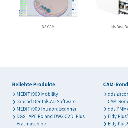
DS CAM
dds Disk B
Beliebte Produkte
CAM-Ron
MEDIT i900 Mobility
dds zirco
exocad DentalCAD Software
CAM-Ron
MEDIT i900 Intraoralscanner
dds PMMA
DGSHAPE Roland DWX-52Di Plus
Eldy Plu
Fräsmaschine
Eldy Plus