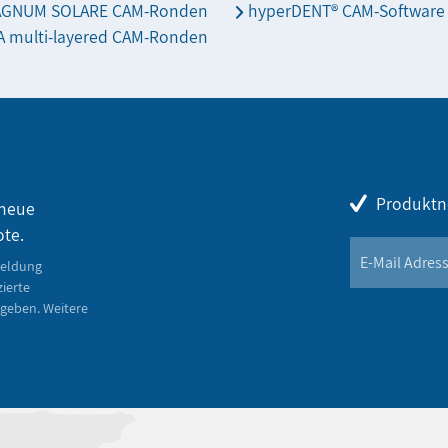
AGNUM SOLARE CAM-Ronden
hyperDENT® CAM-Software
 multi-layered CAM-Ronden
Produktn
 neue
ote.
meldung
zierte
geben. Weitere