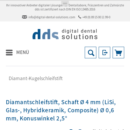
Ihr innovativer Anbieter digitaler Lösungen für Dentallabore, Fräszentren und Zahnärzte
dds ist zertifiziert nach DIN EN ISO 13485:2016
info@digital-dental-solutions.com
+49 (0) 89 15 00 11 99-0
MENÜ
Diamant-Kugelschleifstift
Diamantschleifstift, Schaft Ø 4 mm (LiSi,
Glas-, Hybridkeramik, Composite) Ø 0,6
mm, Konuswinkel 2,5°