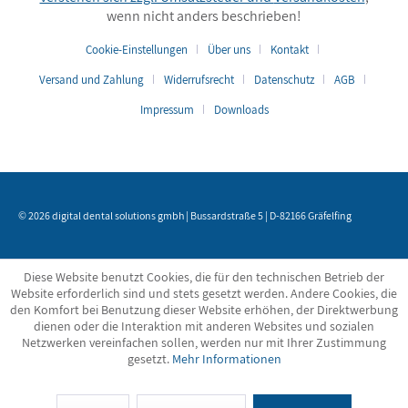
wenn nicht anders beschrieben!
Cookie-Einstellungen
Über uns
Kontakt
Versand und Zahlung
Widerrufsrecht
Datenschutz
AGB
Impressum
Downloads
© 2026 digital dental solutions gmbh | Bussardstraße 5 | D-82166 Gräfelfing
Diese Website benutzt Cookies, die für den technischen Betrieb der
Website erforderlich sind und stets gesetzt werden. Andere Cookies, die
den Komfort bei Benutzung dieser Website erhöhen, der Direktwerbung
dienen oder die Interaktion mit anderen Websites und sozialen
Netzwerken vereinfachen sollen, werden nur mit Ihrer Zustimmung
gesetzt.
Mehr Informationen