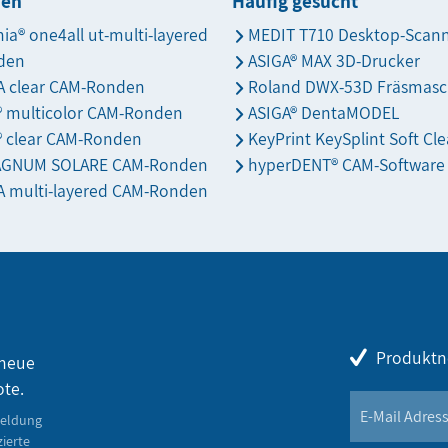
den
Häufig gesucht
nia® one4all ut-multi-layered
MEDIT T710 Desktop-Scan
den
ASIGA® MAX 3D-Drucker
 clear CAM-Ronden
Roland DWX-53D Fräsmasc
s® multicolor CAM-Ronden
ASIGA® DentaMODEL
® clear CAM-Ronden
KeyPrint KeySplint Soft Cle
AGNUM SOLARE CAM-Ronden
hyperDENT® CAM-Software
 multi-layered CAM-Ronden
Produktn
 neue
ote.
meldung
zierte