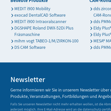
Beliebte Produkte
CAM-Ron
MEDIT i900 Mobility
dds zirco
exocad DentalCAD Software
CAM-Ron
MEDIT i900 Intraoralscanner
dds PMMA
DGSHAPE Roland DWX-52Di Plus
Eldy Plu
Fräsmaschine
Eldy Plus
mihm vogt TABEO-1/M/ZIRKON-100
MESA® M
DS CAM Software
dds PMMA
Newsletter
Gerne informieren wir Sie in unserem Newsletter über
Produkte, Veranstaltungen, Fortbildungen und Angeb
Falls Sie unseren Newsletter nicht mehr erhalten wollen, ist die Ab
jederzeit möglich. Ihre E-Mail-Adresse wird an die datenschutz-zertifi