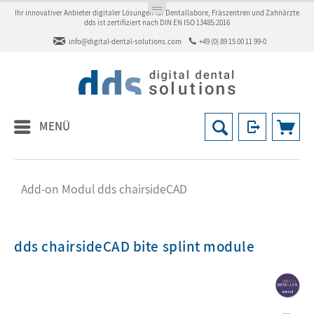
Ihr innovativer Anbieter digitaler Lösungen für Dentallabore, Fräszentren und Zahnärzte
dds ist zertifiziert nach DIN EN ISO 13485:2016
info@digital-dental-solutions.com
+49 (0) 89 15 00 11 99-0
MENÜ
Add-on Modul dds chairsideCAD
dds chairsideCAD bite splint module