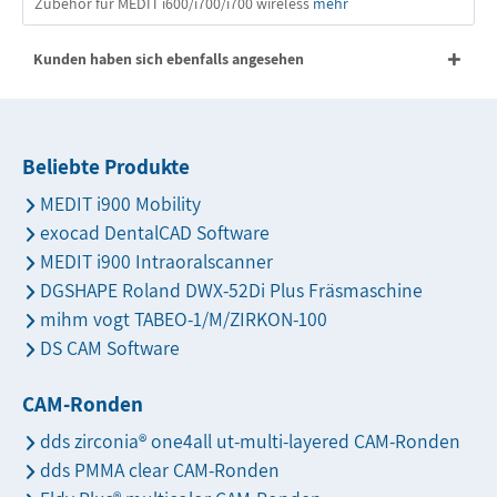
Zubehör für MEDIT i600/i700/i700 wireless
mehr
Kunden haben sich ebenfalls angesehen
Beliebte Produkte
MEDIT i900 Mobility
exocad DentalCAD Software
MEDIT i900 Intraoralscanner
DGSHAPE Roland DWX-52Di Plus Fräsmaschine
mihm vogt TABEO-1/M/ZIRKON-100
DS CAM Software
CAM-Ronden
dds zirconia® one4all ut-multi-layered CAM-Ronden
dds PMMA clear CAM-Ronden